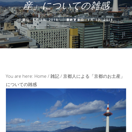
産」についての雑感
公開日: 4月 19, 2018
最終更新日: 4月 19, 2018
You are here:
Home
/
雑記
/
京都人による「京都のお土産」
についての雑感