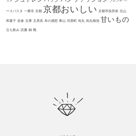
スメ
フレンチ
ベ
京都おいしい
ースパスタ
一乗寺
京都
京都市役所前
北山
甘いもの
和菓子
岩倉
文庫
文房具
本の感想
東山
河原町
烏丸
烏丸御池
立ち飲み
読書
鍋
靴
Footer