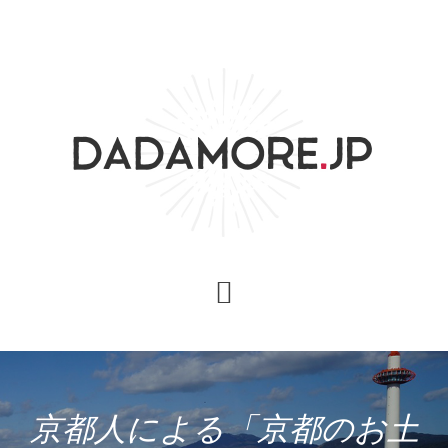
Skip
Skip
Skip
to
to
to
content
primary
footer
sidebar
京都人による「京都のお土