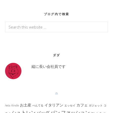
Primary
ブログ内で検索
Sidebar
Search
this
website
ダダ
縦に長い会社員です
お土産
イタリアン
カフェ
Aeta
Kindle
ぺんてる
エッセイ
ガジェット
コ
シュトレン
パン
ファッション
バッグ