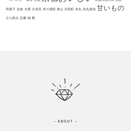
甘いもの
和菓子
岩倉
文庫
文房具
本の感想
東山
河原町
烏丸
烏丸御池
立ち飲み
読書
鍋
靴
Footer
– ABOUT –