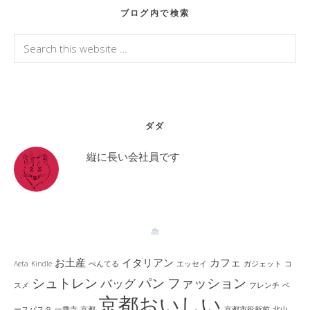
Primary
ブログ内で検索
Sidebar
Search
this
website
ダダ
縦に長い会社員です
お土産
イタリアン
カフェ
Aeta
Kindle
ぺんてる
エッセイ
ガジェット
コ
シュトレン
パン
ファッション
バッグ
スメ
フレンチ
ベ
京都おいしい
ースパスタ
一乗寺
京都
京都市役所前
北山