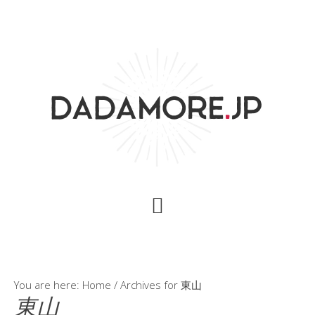
Skip
Skip
Skip
to
to
to
content
primary
footer
sidebar
You are here:
Home
/
Archives for 東山
東山