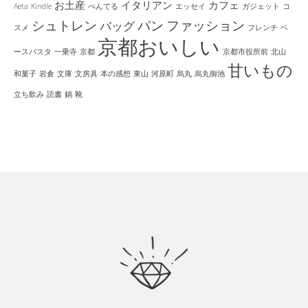
お土産
イタリアン
カフェ
Aeta
Kindle
ぺんてる
エッセイ
ガジェット
コ
シュトレン
パン
ファッション
バッグ
スメ
フレンチ
ベ
京都おいしい
ースパスタ
一乗寺
京都
京都市役所前
北山
甘いもの
和菓子
岩倉
文庫
文房具
本の感想
東山
河原町
烏丸
烏丸御池
立ち飲み
読書
鍋
靴
Footer