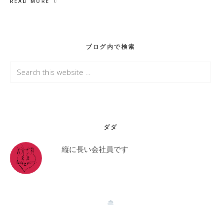
READ MORE
Primary
ブログ内で検索
Sidebar
Search
this
website
ダダ
縦に長い会社員です