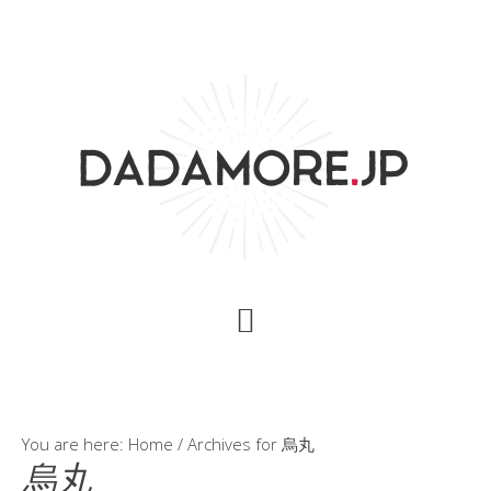
Skip
Skip
Skip
to
to
to
content
primary
footer
sidebar
You are here:
Home
/
Archives for 烏丸
烏丸