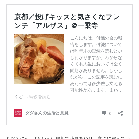
ちなみに3月はといえば鴨川で花見をやり、寒さに震えてい