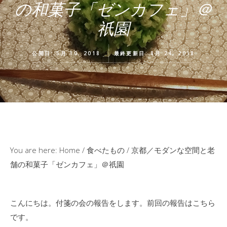
の和菓子「ゼンカフェ」＠
祇園
公開日: 5月 10, 2018
最終更新日: 8月 24, 2018
You are here:
Home
/
食べたもの
/
京都／モダンな空間と老
舗の和菓子「ゼンカフェ」＠祇園
こんにちは。付箋の会の報告をします。前回の報告はこちら
です。