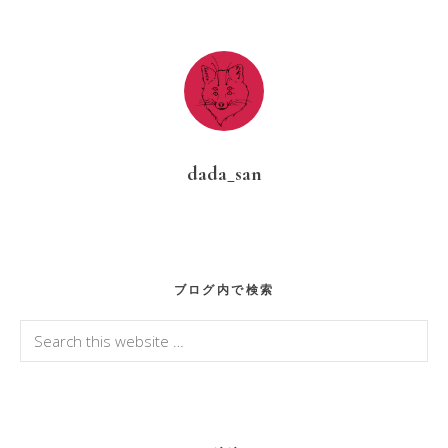
dada_san
Primary
ブログ内で検索
Sidebar
Search
this
website