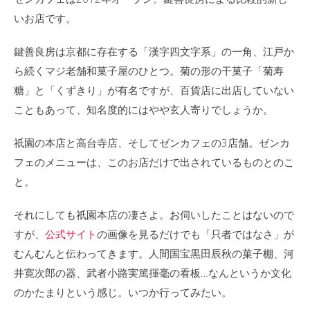
いお店です。
鍵善良房は京都に存在する「漢字四文字系」の一角、江戸か
ら続くマジ老舗和菓子屋のひとつ。菊の形の干菓子「菊寿
糖」と「くずきり」が有名ですが、百貨店に出店していない
こともあって、知名度的にはやや玄人寄りでしょうか。
祇園の本店と高台寺店、そしてゼンカフェの3店舗。ゼンカ
フェのメニューは、このお店だけで出されているものとのこ
と。
それにしても祇園本店の凄さよ。お伺いしたことはないので
すが、
公式サイト
の画像を見るだけでも「只者ではなさ」が
むんむんと伝わってきます。人間国宝黒田辰秋の菓子棚、河
井寛次郎の器、武者小路実篤揮毫の看板…なんというか文化
のかたまりという感じ。いつか行ってみたい。