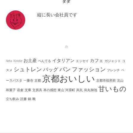
ダダ
縦に長い会社員です
お土産
イタリアン
カフェ
Aeta
Kindle
ぺんてる
エッセイ
ガジェット
コ
シュトレン
パン
ファッション
バッグ
スメ
フレンチ
ベ
京都おいしい
ースパスタ
一乗寺
京都
京都市役所前
北山
甘いもの
和菓子
岩倉
文庫
文房具
本の感想
東山
河原町
烏丸
烏丸御池
立ち飲み
読書
鍋
靴