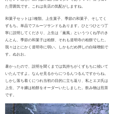
た雰囲気です。これは良店の気配がしますね。
和菓子セットは3種類。上生菓子、季節の和菓子、そしてく
ずもち。単品でフルーツサンドもあります。ひとつひとつ丁
寧に説明してくださり、上生は「薫風」というつくね芋のき
んとん、季節の和菓子は柏餅、それも道明寺の柏餅でした。
我々はとにかく道明寺に弱い。しかもだめ押しの白味噌餡で
す。ぬおお。
暑かったので、説明を聞くまでは気持ちがくずもちに傾いて
いたんですよ。なんせ見るからにつるんつるんですからね。
しかし落ち着くにつれ当初の目的に立ち返り、私とエヌ氏は
上生、アキ嬢は柏餅をオーダーいたしました。飲み物は煎茶
です。