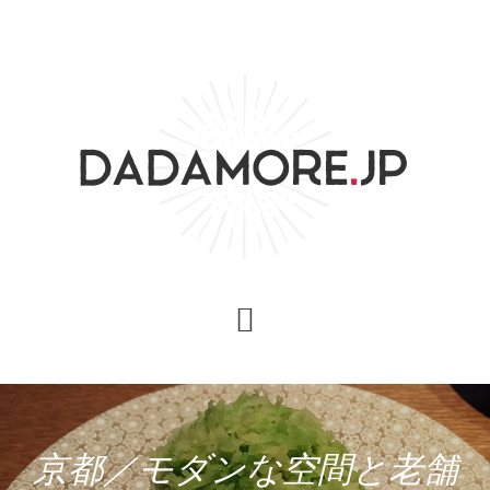
Skip
Skip
Skip
to
to
to
content
primary
footer
sidebar
京都／モダンな空間と老舗